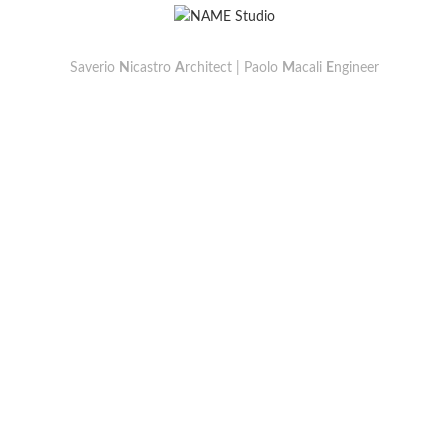
Saverio
N
icastro
A
rchitect | Paolo
M
acali
E
ngineer