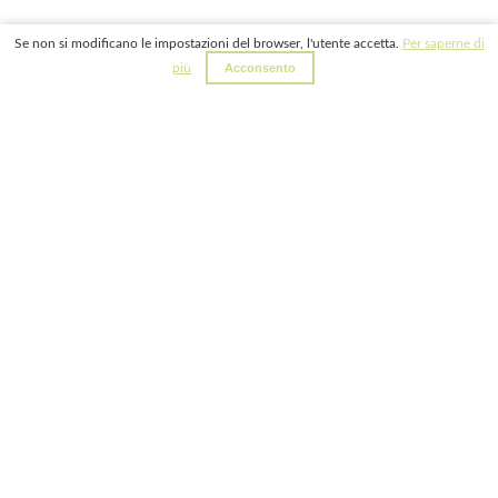
Se non si modificano le impostazioni del browser, l'utente accetta.
Per saperne di
più
Acconsento
SAVERIO NICASTRO
BIOGRAFIA